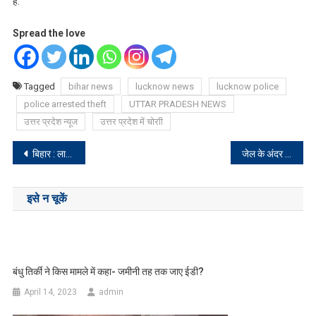
है.
Spread the love
Tagged
bihar news
lucknow news
lucknow police
police arrested theft
UTTAR PRADESH NEWS
उत्तर प्रदेश न्यूज
उत्तर प्रदेश में चोराी
Post
बिहार : लालू यादव के करीबी विधायक के ठिकानों पर CBI की रेड
जेल के अंदर छवि रंजन और प्रेम प्रकाश की बैठक, ED ने की जेल में छापेमारी
navigation
इसे न चूकें
बंधु तिर्की ने किस मामले में कहा- जमीनी तह तक जाए ईडी?
April 14, 2023
admin