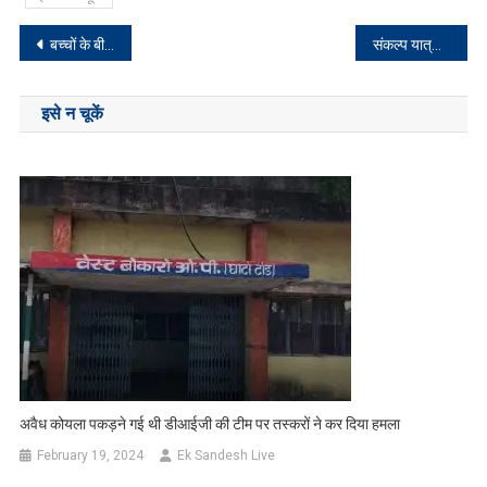
Post
बच्चों के बीच कॉपी पेन का वितरण
संकल्प यात्रा के बहाने झामुमो ने भाजपा पर जमकर साधा निशाना
navigation
इसे न चूकें
अवैध कोयला पकड़ने गई थी डीआईजी की टीम पर तस्करों ने कर दिया हमला
February 19, 2024
Ek Sandesh Live