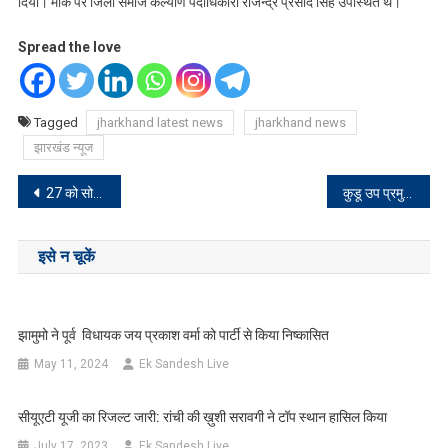
दिया। मौके पर जिला समाज कल्याण पदाधिकारी राजेन्द्र प्रसाद सिंह उपस्थित थे।
Spread the love
Tagged
jharkhand latest news
jharkhand news
झारखंड न्यूज
Post
27 को सोशल मीडिया पर 1 घंटे का विशेष अभियान #ProudOfMyBLO
कुडू उप प्रमुख ने जिला के नए अनुमंडल पदाधिकारी को किया सम्मानित
navigation
इसे न चूकें
झामुमो ने पूर्व विधायक जय प्रकाश वर्मा को पार्टी से किया निष्कासित
May 11, 2024
Ek Sandesh Live
सीयूएटी यूजी का रिजल्ट जारी: रांची की ख़ुशी सरावगी ने टॉप स्थान हासिल किया
July 17, 2023
Ek Sandesh Live