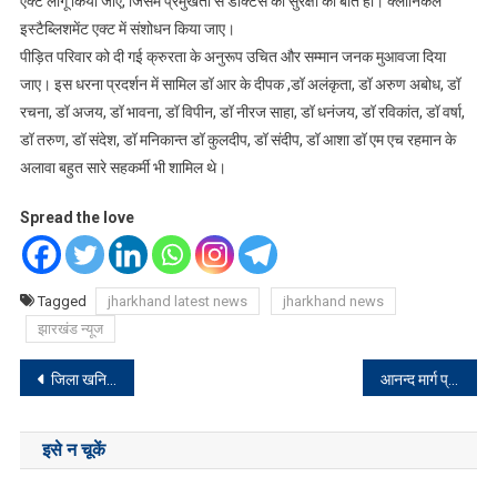
एक्ट लागू किया जाए, जिसमें प्रमुखता से डॉक्टर्स की सुरक्षा की बात हो। क्लीनिकल
इस्टैब्लिशमेंट एक्ट में संशोधन किया जाए।
पीड़ित परिवार को दी गई क्रुरता के अनुरूप उचित और सम्मान जनक मुआवजा दिया
जाए। इस धरना प्रदर्शन में सामिल डॉ आर के दीपक ,डॉ अलंकृता, डॉ अरुण अबोध, डॉ
रचना, डॉ अजय, डॉ भावना, डॉ विपीन, डॉ नीरज साहा, डॉ धनंजय, डॉ रविकांत, डॉ वर्षा,
डॉ तरुण, डॉ संदेश, डॉ मनिकान्त डॉ कुलदीप, डॉ संदीप, डॉ आशा डॉ एम एच रहमान के
अलावा बहुत सारे सहकर्मी भी शामिल थे।
Spread the love
Tagged
jharkhand latest news
jharkhand news
झारखंड न्यूज
Post
जिला खनिज फाउण्डेशन ट्रस्ट अन्तर्गत योजनाओं के चयन के संबंध में विचार-विमर्श
आनन्द मार्ग प्रचारक संघ के समर्थकों ने निकाली विशाल रैली
navigation
इसे न चूकें