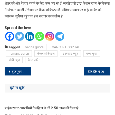
क्षेत्र को और बेहतर बनाने के लिए काम कर रहे हैं. जमशेद जी टाटा के इस राज्य के विकास
में योगदान का ही परिणाम यह कैंसर हॉस्पिटल है. अंतिम पायदान पर खड़े व्यक्ति को
स्वास्थ्य सुविधा पहुंचाना इस सरकार का कर्तव्य है.
Spread the love
Tagged
banna gupta
CANCER HOSPITAL
hemant soren
कैंसर हॉस्पिटल
झारखंड न्यूज
बन्ना गुप्ता
रांची न्यूज
हेमंत सोरेन
Post
बृजभूषण दिल्ली पुलिस के सामने हुए पेश, कहा-मैं बेगुनाह..
CBSE ने जारी किए बोर्ड के रिजल्ट, 12वीं साइंस में रांची की शुभांगिनी को मिले 98.2 फीसदी अंक
navigation
इसे न चूकें
बाईक सवार अपराधियों ने महिला से की 2.50 लाख की छिनतई