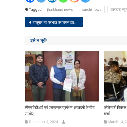
Tagged
jharkhand news
ranchi news
झारखंड न्यू
Post
बालूमाथ के प्रभात का चयन झारखंड क्रिकेट टीम में, लोगों ने दी बधाई
navigation
इसे न चूकें
सीएमपीडीआई एवं एचएलएल प्रबंधन अकादमी के बीच
कौलेश्वरी विकास 
एमओए
चर्चा
December 4, 2024
March 13, 