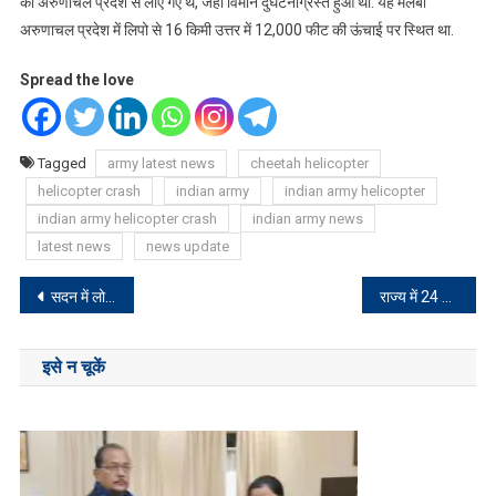
को अरुणाचल प्रदेश से लाए गए थे, जहां विमान दुर्घटनाग्रस्त हुआ था. यह मलबा
अरुणाचल प्रदेश में लिपो से 16 किमी उत्तर में 12,000 फीट की ऊंचाई पर स्थित था.
Spread the love
Tagged
army latest news
cheetah helicopter
helicopter crash
indian army
indian army helicopter
indian army helicopter crash
indian army news
latest news
news update
Post
सदन में लोबिन हेंब्रम ने अपने ही सरकार को घेरा, कहा- मेरे साथ हो रहा अन्याय
राज्य में 24 मार्च को मनाया जाएगा सरहुल पर्व, कार्मिक विभाग ने जारी किया आदेश
navigation
इसे न चूकें