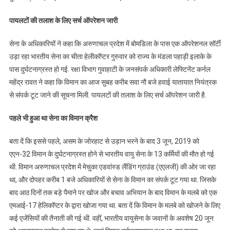
हेलीकॉप्टर
पायलटों की तलाश के लिए सर्च ऑपरेशन जारी
अरुणाचल
प्रदेश
सेना के अधिकारियों ने कहा कि अरुणाचल प्रदेश में बोमडिला के पास एक ऑपरेशनल सॉर्टी
में
उड़ा रहा भारतीय सेना का चीता हेलीकॉप्टर गुरुवार को राज्य के मंडला पहाड़ी इलाके के
क्रैश,
पास दुर्घटनाग्रस्त हो गई. रक्षा विभाग गुवाहाटी के जनसंपर्क अधिकारी लेफ्टिनेंट कर्नल
पायलटों
महेंद्र रावत ने कहा कि विमान का आज सुबह करीब सवा नौ बजे हवाई यातायात नियंत्रक
की
तलाश
से संपर्क टूट जाने की सूचना मिली. पायलटों की तलाश के लिए सर्च ऑपरेशन जारी है.
जारी
पहले भी हुआ था सेना का विमान क्रैश
बता दें कि इससे पहले, असम के जोरहाट से उड़ान भरने के बाद 3 जून, 2019 को
एएन-32 विमान के दुर्घटनाग्रस्त होने से भारतीय वायु सेना के 13 कर्मियों की मौत हो गई
थी. विमान अरुणाचल प्रदेश में मेचुका एडवांस्ड लैंडिंग ग्राउंड (एएलजी) की ओर जा रहा
था, और दोपहर करीब 1 बजे अधिकारियों से सेना के विमान का संपर्क टूट गया था. जिसके
बाद आठ दिनों तक बड़े पैमाने पर खोज और बचाव अभियान के बाद विमान के मलबे को एक
एमआई-17 हेलिकॉप्टर के द्वारा खोजा गया था. बता दें कि विमान के मलबे को खोजने के लिए
कई एजेंसियों की तैनाती की गई थी. वहीं, भारतीय वायुसेना के जवानों के अवशेष 20 जून