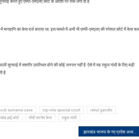
 सुनवाई करते हुए एमपी-एमएलए कोर्ट के आदेश पर रोक लगा दी है.
े में मानहानि का केस दर्ज कराया था. इस मामले में अभी भी एमपी-एमएलए की स्पेशल कोर्ट में केस च
वाली सुनवाई में सशरीर उपस्थित होने की कोई जरुरत नहीं है. ऐसे में यह राहुल गांधी के लिए बड़ी
ी है.
odi surname case
mp-mla special court
rahul gandhi
खंड हाई कोर्ट
मोदी सरनेम केस
राहुल गांधी
झारखंड भाजपा के नए प्रदेश अध्यक्ष बने बाबूलाल मरांडी, कई अन्य राज्यों में भी हुआ बदलाव