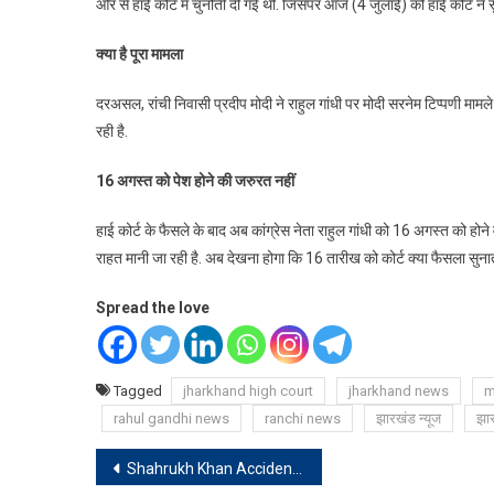
ओर से हाई कोर्ट में चुनौती दी गई थी. जिसपर आज (4 जुलाई) को हाई कोर्ट ने
क्या है पूरा मामला
दरअसल, रांची निवासी प्रदीप मोदी ने राहुल गांधी पर मोदी सरनेम टिप्पणी मामल
रही है.
16 अगस्त को पेश होने की जरुरत नहीं
हाई कोर्ट के फैसले के बाद अब कांग्रेस नेता राहुल गांधी को 16 अगस्त को होने 
राहत मानी जा रही है. अब देखना होगा कि 16 तारीख को कोर्ट क्या फैसला सुनात
Spread the love
Tagged
jharkhand high court
jharkhand news
m
rahul gandhi news
ranchi news
झारखंड न्यूज
झार
Post
Shahrukh Khan Accident : शाहरुख खान का हुआ Nose सर्जरी, यूएस में शूट के दौरान लगी थी चोट