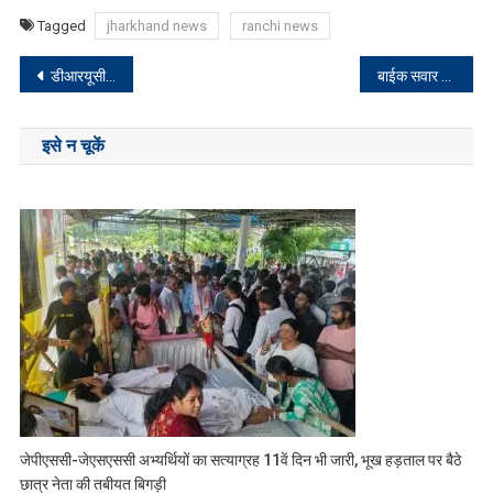
Tagged
jharkhand news
ranchi news
Post
डीआरयूसीसी की बैठक में कई सुझावों पर किया गया विचार
बाईक सवार अपराधियों ने युवती से 3 लाख की छिनतई की
navigation
इसे न चूकें
जेपीएससी-जेएसएससी अभ्यर्थियों का सत्याग्रह 11वें दिन भी जारी, भूख हड़ताल पर बैठे
छात्र नेता की तबीयत बिगड़ी