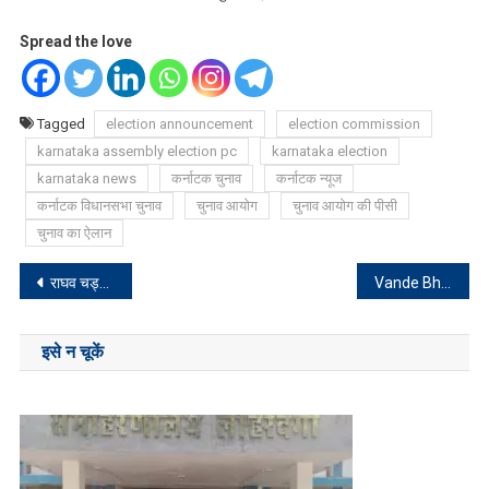
Spread the love
Tagged
election announcement
election commission
karnataka assembly election pc
karnataka election
karnataka news
कर्नाटक चुनाव
कर्नाटक न्यूज
कर्नाटक विधानसभा चुनाव
चुनाव आयोग
चुनाव आयोग की पीसी
चुनाव का ऐलान
Post
राघव चड्ढा और अभिनेत्री परिणीति चोपड़ा हैं एक दूजे के, हुई पुष्टि?
Vande Bharat Express : अप्रैल से चलेगी हटिया स्टेशन से पटना के लिए वंदे भारत एक्सप्रेस!
navigation
इसे न चूकें