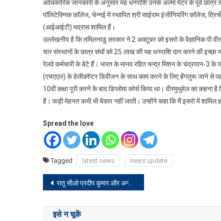
आधिकारिक जानकारी के अनुसार यह धनराशि उनके अल्मा मेटर के पूर्व छात्र संघो
पॉलिटेक्निक कॉलेज, चेन्नई में स्थापित श्री साईराम इंजीनियरिंग कॉलेज, त्रिच
(आईआईटी) मद्रास शामिल हैं।
उल्लेखनीय है कि तमिलनाडु सरकार ने 2 अक्टूबर को इसरो के वैज्ञानिक पी वीर
चार संस्थानों के छात्र संघों को 25 लाख की यह धनराशि दान करने की इच्छा व्
रेलवे कर्मचारी के बेटे हैं। भारत के मानव रहित चन्द्र मिशन के चंद्रयान-3 क
(एचएएल) के हेलीकॉप्टर डिवीजन के साथ काम करने के लिए बेंगलुरू जाने से पहले उन
10वीं कक्षा पूरी करने के बाद डिप्लोमा कोर्स किया था। वीरमुथुवेल का कहना ह
है। कड़ी मेहनत कभी भी बेकार नहीं जाती। उन्होंने कहा कि मैं इसरो में शाम
Spread the love
Tagged
latest news
news update
Post
रातू सीओ प्रदीप कुमार और अन्य एसीबी कोर्ट में पेश, भेजा जेल
navigation
इसे न चूकें